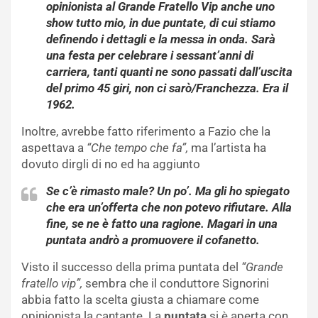
opinionista al Grande Fratello Vip anche uno
show tutto mio, in due puntate, di cui stiamo
definendo i dettagli e la messa in onda. Sarà
una festa per celebrare i sessant’anni di
carriera, tanti quanti ne sono passati dall’uscita
del primo 45 giri, non ci sarò/Franchezza. Era il
1962.
Inoltre, avrebbe fatto riferimento a Fazio che la
aspettava a
“Che tempo che fa”,
ma l’artista ha
dovuto dirgli di no ed ha aggiunto
Se c’è rimasto male? Un po’. Ma gli ho spiegato
che era un’offerta che non potevo rifiutare. Alla
fine, se ne è fatto una ragione. Magari in una
puntata andrò a promuovere il cofanetto.
Visto il successo della prima puntata del
“Grande
fratello vip”,
sembra che il conduttore Signorini
abbia fatto la scelta giusta a chiamare come
opinionista la cantante. La
puntata
si è aperta con