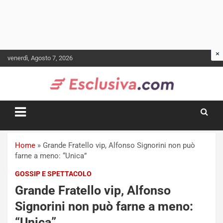
Skip
venerdì, Agosto 7, 2026
to
content
Home
»
Grande Fratello vip, Alfonso Signorini non può
farne a meno: “Unica”
GOSSIP E SPETTACOLO
Grande Fratello vip, Alfonso
Signorini non può farne a meno:
“Unica”