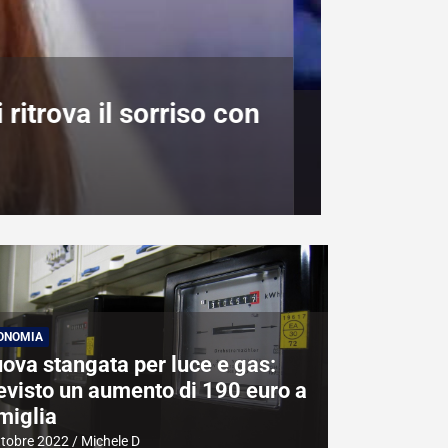
GOSSIP E SPET
o: “Unica”
Romina 
6 Ottobre 2022
ONOMIA
ova stangata per luce e gas:
evisto un aumento di 190 euro a
miglia
ttobre 2022
Michele D