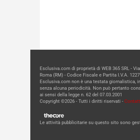
Esclusiva.com di proprietà di WEB 365 SRL - Vi
Roma (RM) - Codice Fiscale e Partita I.V.A. 12
Esclusiva.com non è una testata giornalistica, 
senza alcuna periodicità. Non può pertanto cons
ai sensi della legge n. 62 del 07.03.2001
Copyright ©2026 - Tutti i diritti riservati -
Contatt
Le attività pubblicitarie su questo sito sono ge
NEWS
Un cane morde ferocemen