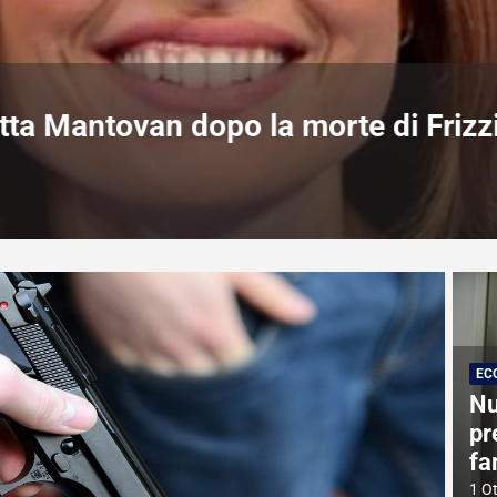
fonso Signorini non può farne a men
EC
Nu
pr
fa
1 O