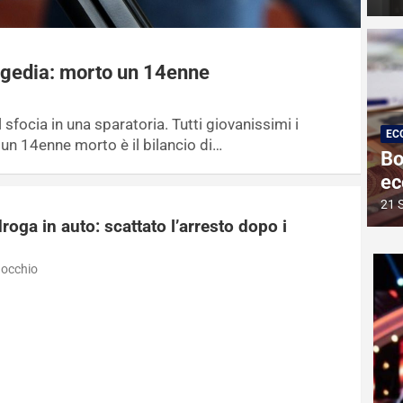
tragedia: morto un 14enne
l sfocia in una sparatoria. Tutti giovanissimi i
EC
 e un 14enne morto è il bilancio di…
Bo
ec
21 
roga in auto: scattato l’arresto dopo i
nocchio