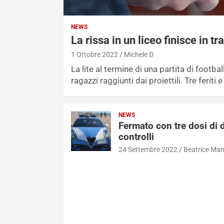
z
n
i
o
r
n
NEWS
La rissa in un liceo finisce in 
i
p
t
u
1 Ottobre 2022
Michele D
r
ò
La lite al termine di una partita di footbal
o
f
ragazzi raggiunti dai proiettili. Tre feriti
v
a
a
r
NEWS
i
n
Fermato con tre dosi di d
l
e
controlli
s
a
24 Settembre 2022
Beatrice Ma
o
m
r
e
r
n
i
o
s
: