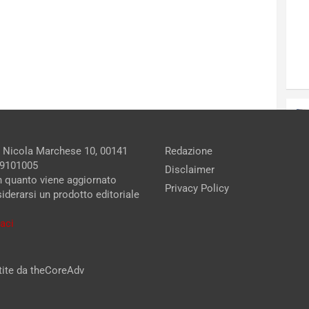
a Nicola Marchese 10, 00141
Redazione
279101005
Disclaimer
in quanto viene aggiornato
Privacy Policy
iderarsi un prodotto editoriale
aci
stite da theCoreAdv
te una bambina | Le condizioni della