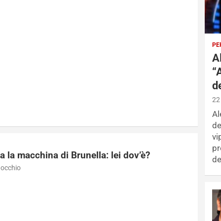
PE
A
“
d
22
Al
de
vi
pr
a la macchina di Brunella: lei dov’è?
de
nocchio