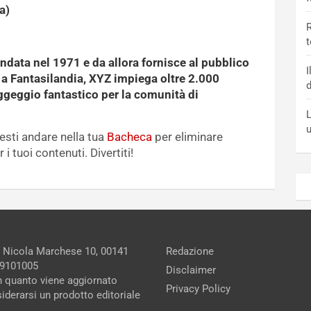
a)
R
t
ndata nel 1971 e da allora fornisce al pubblico
I
a a Fantasilandia, XYZ impiega oltre 2.000
d
aggeggio fantastico per la comunità di
L
sti andare nella tua
Bacheca
per eliminare
i tuoi contenuti. Divertiti!
a Nicola Marchese 10, 00141
Redazione
279101005
Disclaimer
in quanto viene aggiornato
Privacy Policy
iderarsi un prodotto editoriale