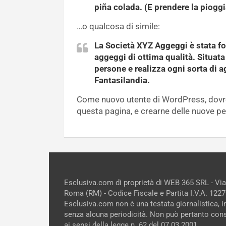
piña colada. (E prendere la pioggi
…o qualcosa di simile:
La Società XYZ Aggeggi è stata fo
aggeggi di ottima qualità. Situat
persone e realizza ogni sorta di 
Fantasilandia.
Come nuovo utente di WordPress, dovre
questa pagina, e crearne delle nuove per 
Esclusiva.com di proprietà di WEB 365 SRL - Vi
Roma (RM) - Codice Fiscale e Partita I.V.A. 12
Esclusiva.com non è una testata giornalistica, 
senza alcuna periodicità. Non può pertanto cons
ai sensi della legge n. 62 del 07.03.2001