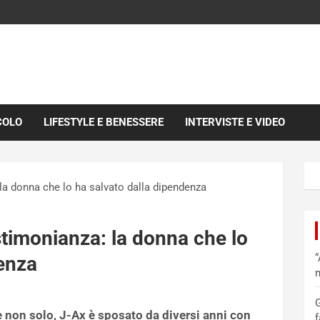
COLO
LIFESTYLE E BENESSERE
INTERVISTE E VIDEO
la donna che lo ha salvato dalla dipendenza
timonianza: la donna che lo
“
denza
m
G
e non solo, J-Ax è sposato da diversi anni con
f