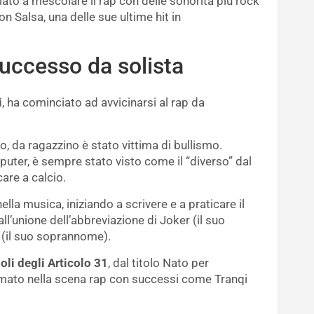
to a mescolare il rap con delle sonorità più rock
n Salsa, una delle sue ultime hit in
successo da solista
i
, ha cominciato ad avvicinarsi al rap da
o, da ragazzino è stato vittima di bullismo.
uter, è sempre stato visto come il “diverso” dal
are a calcio.
lla musica, iniziando a scrivere e a praticare il
l’unione dell’abbreviazione di Joker (il suo
 (il suo soprannome).
oli degli Articolo 31
, dal titolo Nato per
ermato nella scena rap con successi come Tranqi