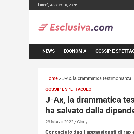
Skip
lunedì, Agosto 10, 2026
to
content
NEWS
ECONOMIA
GOSSIP E SPETTA
Home
»
J-Ax, la drammatica testimonianza: 
GOSSIP E SPETTACOLO
J-Ax, la drammatica tes
ha salvato dalla dipen
23 Marzo 2022
Cindy
Conosciuto dagli appassionati di rap 