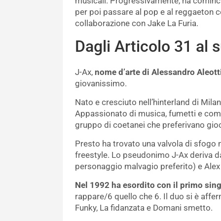
musicali. Progressivamente, ha comincia
per poi passare al pop e al reggaeton co
collaborazione con Jake La Furia.
Dagli Articolo 31 al 
J-Ax,
nome d’arte di Alessandro Aleott
giovanissimo.
Nato e cresciuto nell’hinterland di Milan
Appassionato di musica, fumetti e comp
gruppo di coetanei che preferivano gioc
Presto ha trovato una valvola di sfogo ne
freestyle. Lo pseudonimo J-Ax deriva dal
personaggio malvagio preferito) e Alex
Nel 1992 ha esordito con il primo sing
rappare/6 quello che 6. Il duo si è aff
Funky, La fidanzata e Domani smetto.