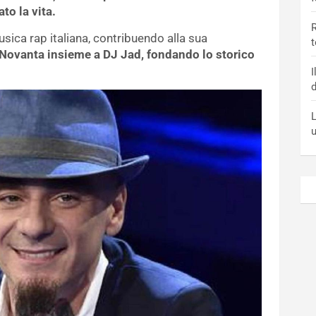
to la vita.
R
usica rap italiana, contribuendo alla sua
t
i Novanta insieme a DJ Jad, fondando lo storico
I
d
L