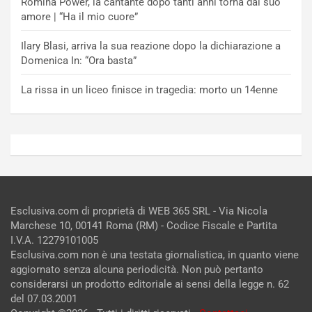
Romina Power, la cantante dopo tanti anni torna dal suo
amore | “Ha il mio cuore”
Ilary Blasi, arriva la sua reazione dopo la dichiarazione a
Domenica In: “Ora basta”
La rissa in un liceo finisce in tragedia: morto un 14enne
Esclusiva.com di proprietà di WEB 365 SRL - Via Nicola
Marchese 10, 00141 Roma (RM) - Codice Fiscale e Partita
I.V.A. 12279101005
Esclusiva.com non è una testata giornalistica, in quanto viene
aggiornato senza alcuna periodicità. Non può pertanto
considerarsi un prodotto editoriale ai sensi della legge n. 62
del 07.03.2001