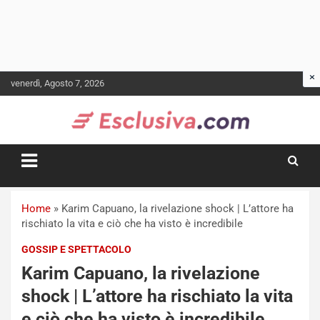
Skip
venerdì, Agosto 7, 2026
to
content
Home
»
Karim Capuano, la rivelazione shock | L’attore ha
rischiato la vita e ciò che ha visto è incredibile
GOSSIP E SPETTACOLO
Karim Capuano, la rivelazione
shock | L’attore ha rischiato la vita
e ciò che ha visto è incredibile