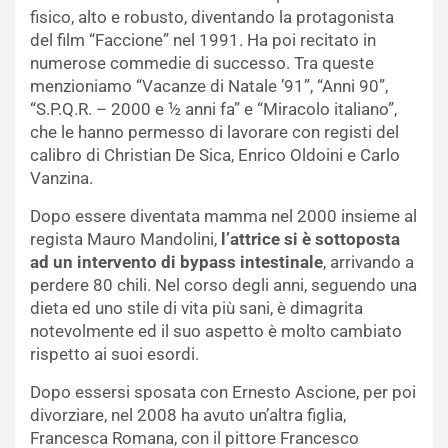
fisico, alto e robusto, diventando la protagonista
del film “Faccione” nel 1991. Ha poi recitato in
numerose commedie di successo. Tra queste
menzioniamo “Vacanze di Natale ’91”, “Anni 90”,
“S.P.Q.R. – 2000 e ½ anni fa” e “Miracolo italiano”,
che le hanno permesso di lavorare con registi del
calibro di Christian De Sica, Enrico Oldoini e Carlo
Vanzina.
Dopo essere diventata mamma nel 2000 insieme al
regista Mauro Mandolini,
l’attrice si è sottoposta
ad un intervento di bypass intestinale
, arrivando a
perdere 80 chili. Nel corso degli anni, seguendo una
dieta ed uno stile di vita più sani, è dimagrita
notevolmente ed il suo aspetto è molto cambiato
rispetto ai suoi esordi.
Dopo essersi sposata con Ernesto Ascione, per poi
divorziare, nel 2008 ha avuto un’altra figlia,
Francesca Romana, con il pittore Francesco