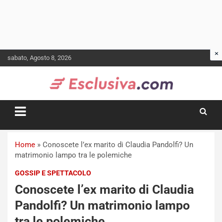
Skip
sabato, Agosto 8, 2026
to
content
Home
»
Conoscete l’ex marito di Claudia Pandolfi? Un
matrimonio lampo tra le polemiche
GOSSIP E SPETTACOLO
Conoscete l’ex marito di Claudia
Pandolfi? Un matrimonio lampo
tra le polemiche