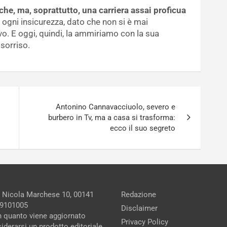
iche, ma, soprattutto, una carriera assai proficua
 ogni insicurezza, dato che non si è mai
vo. E oggi, quindi, la ammiriamo con la sua
sorriso.
Antonino Cannavacciuolo, severo e
burbero in Tv, ma a casa si trasforma:
ecco il suo segreto
a Nicola Marchese 10, 00141
Redazione
279101005
Disclaimer
in quanto viene aggiornato
Privacy Policy
iderarsi un prodotto editoriale