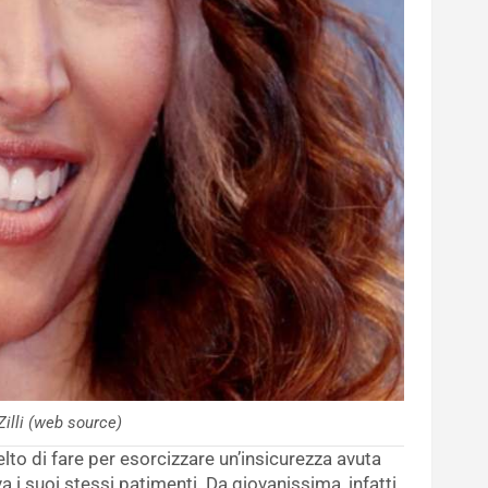
Zilli (web source)
lto di fare per esorcizzare un’insicurezza avuta
a i suoi stessi patimenti. Da giovanissima, infatti,