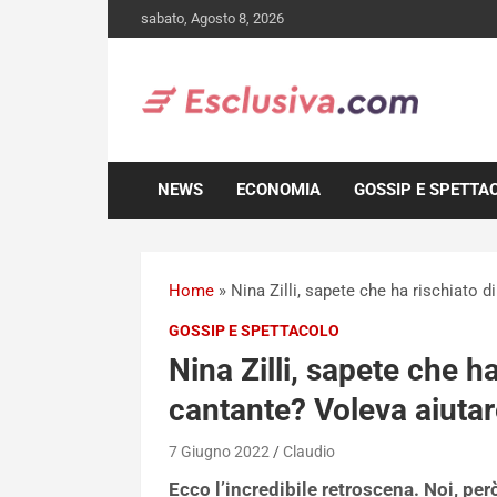
Skip
sabato, Agosto 8, 2026
to
content
NEWS
ECONOMIA
GOSSIP E SPETTA
Home
»
Nina Zilli, sapete che ha rischiato di
GOSSIP E SPETTACOLO
Nina Zilli, sapete che ha
cantante? Voleva aiutare 
7 Giugno 2022
Claudio
Ecco l’incredibile retroscena. Noi, però