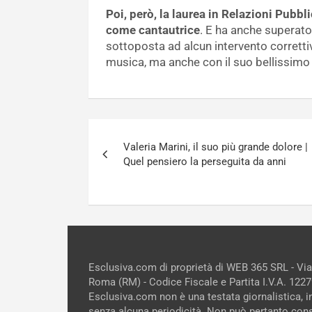
Poi, però, la laurea in Relazioni Pubbl
come cantautrice
. E ha anche superato
sottoposta ad alcun intervento corretti
musica, ma anche con il suo bellissimo 
Navigazione
Valeria Marini, il suo più grande dolore |
articoli
Quel pensiero la perseguita da anni
Esclusiva.com di proprietà di WEB 365 SRL - Vi
Roma (RM) - Codice Fiscale e Partita I.V.A. 12
Esclusiva.com non è una testata giornalistica, 
senza alcuna periodicità. Non può pertanto cons