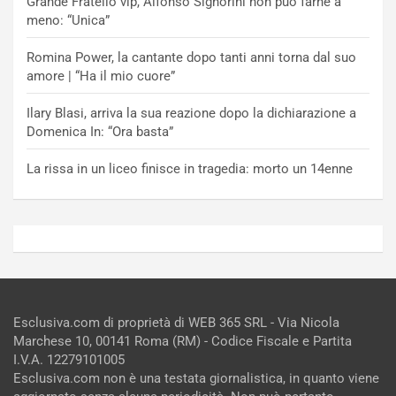
Grande Fratello vip, Alfonso Signorini non può farne a
meno: “Unica”
Romina Power, la cantante dopo tanti anni torna dal suo
amore | “Ha il mio cuore”
Ilary Blasi, arriva la sua reazione dopo la dichiarazione a
Domenica In: “Ora basta”
La rissa in un liceo finisce in tragedia: morto un 14enne
Esclusiva.com di proprietà di WEB 365 SRL - Via Nicola
Marchese 10, 00141 Roma (RM) - Codice Fiscale e Partita
I.V.A. 12279101005
Esclusiva.com non è una testata giornalistica, in quanto viene