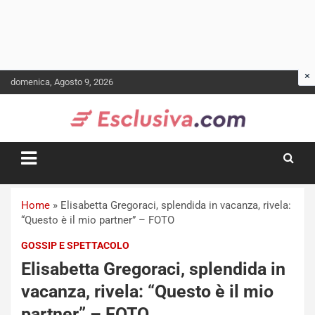
Skip
domenica, Agosto 9, 2026
to
content
Home
»
Elisabetta Gregoraci, splendida in vacanza, rivela:
“Questo è il mio partner” – FOTO
GOSSIP E SPETTACOLO
Elisabetta Gregoraci, splendida in
vacanza, rivela: “Questo è il mio
partner” – FOTO