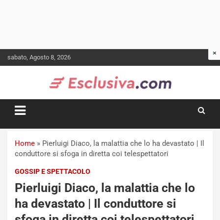
Skip
sabato, Agosto 8, 2026
to
content
Home
»
Pierluigi Diaco, la malattia che lo ha devastato | Il
conduttore si sfoga in diretta coi telespettatori
GOSSIP E SPETTACOLO
Pierluigi Diaco, la malattia che lo
ha devastato | Il conduttore si
sfoga in diretta coi telespettatori