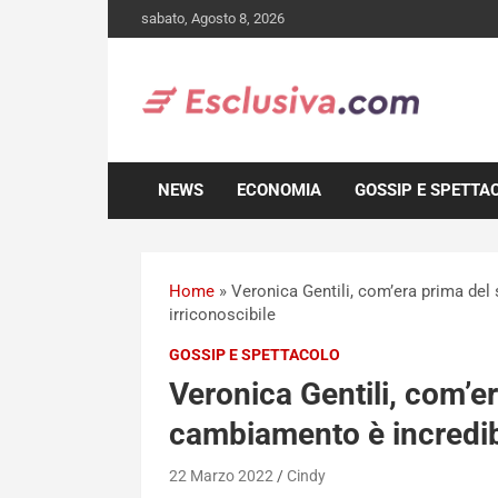
Skip
sabato, Agosto 8, 2026
to
content
NEWS
ECONOMIA
GOSSIP E SPETTA
Home
»
Veronica Gentili, com’era prima del
irriconoscibile
GOSSIP E SPETTACOLO
Veronica Gentili, com’e
cambiamento è incredibil
22 Marzo 2022
Cindy