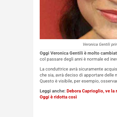
Veronica Gentili pr
Oggi Veronica Gentili è molto cambiata
col passare degli anni è normale ed ine
La conduttrice avrà sicuramente acqui
che sia, avrà deciso di apportare delle
Questo è visibile, per esempio, osservan
Leggi anche:
Debora Caprioglio, ve la r
Oggi è ridotta così