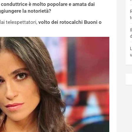
a conduttrice è molto popolare e amata dai
ggiungere la notorietà?
R
t
ai telespettatori,
volto dei rotocalchi Buoni o
I
d
L