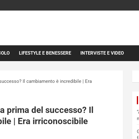
COLO
LIFESTYLE E BENESSERE
INTERVISTE E VIDEO
 successo? Il cambiamento è incredibile | Era
ra prima del successo? Il
“
m
e | Era irriconoscibile
G
f