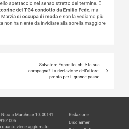
lo spettacolo nel senso stretto del termine. E’
eteorine del TG4 condotto da Emilio Fede
, ma
i Marzia
si occupa di moda
e non la vediamo più
za non ha niente da invidiare alla sorella maggiore
Salvatore Esposito, chi è la sua
compagna? La rivelazione dell’attore:
pronto per il grande passo
a Nicola Marchese 10, 00141
Redazione
279101005
Disclaimer
in quanto viene aggiornato