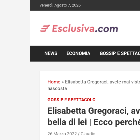
Skip
venerdì, Agosto 7, 2026
to
content
NEWS
ECONOMIA
GOSSIP E SPETTA
Home
»
Elisabetta Gregoraci, avete mai visto 
nascosta
GOSSIP E SPETTACOLO
Elisabetta Gregoraci, av
bella di lei | Ecco perch
26 Marzo 2022
Claudio