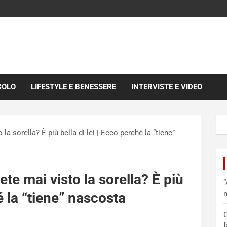
COLO
LIFESTYLE E BENESSERE
INTERVISTE E VIDEO
la sorella? È più bella di lei | Ecco perché la “tiene”
ete mai visto la sorella? È più
“
m
é la “tiene” nascosta
G
f