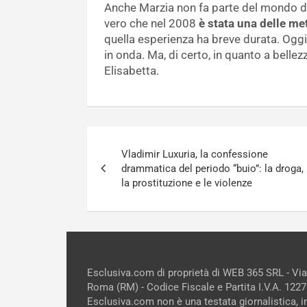
Anche Marzia non fa parte del mondo del
vero che nel 2008
è stata una delle m
quella esperienza ha breve durata. Ogg
in onda. Ma, di certo, in quanto a bellez
Elisabetta.
Navigazione
Vladimir Luxuria, la confessione
articoli
drammatica del periodo “buio”: la droga,
la prostituzione e le violenze
Esclusiva.com di proprietà di WEB 365 SRL - Vi
Roma (RM) - Codice Fiscale e Partita I.V.A. 12
Esclusiva.com non è una testata giornalistica, 