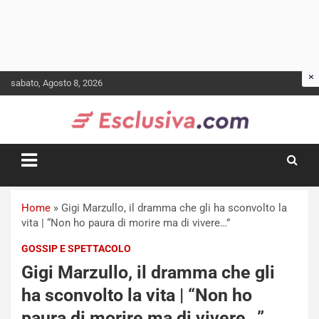
Skip
sabato, Agosto 8, 2026
to
content
Home
»
Gigi Marzullo, il dramma che gli ha sconvolto la
vita | “Non ho paura di morire ma di vivere…”
GOSSIP E SPETTACOLO
Gigi Marzullo, il dramma che gli
ha sconvolto la vita | “Non ho
paura di morire ma di vivere…”