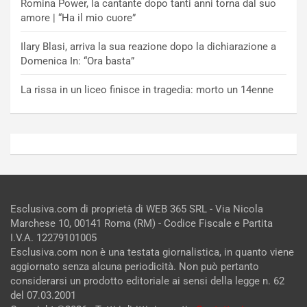
Romina Power, la cantante dopo tanti anni torna dal suo
amore | “Ha il mio cuore”
Ilary Blasi, arriva la sua reazione dopo la dichiarazione a
Domenica In: “Ora basta”
La rissa in un liceo finisce in tragedia: morto un 14enne
Esclusiva.com di proprietà di WEB 365 SRL - Via Nicola
Marchese 10, 00141 Roma (RM) - Codice Fiscale e Partita
I.V.A. 12279101005
Esclusiva.com non è una testata giornalistica, in quanto viene
aggiornato senza alcuna periodicità. Non può pertanto
considerarsi un prodotto editoriale ai sensi della legge n. 62
del 07.03.2001