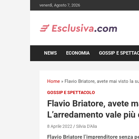
Skip
venerdì, Agosto 7, 2026
to
content
NEWS
ECONOMIA
GOSSIP E SPETTA
Home
»
Flavio Briatore, avete mai visto la 
GOSSIP E SPETTACOLO
Flavio Briatore, avete m
L’arredamento vale più 
8 Aprile 2022
Silvia D'Alia
Flavio Briatore l’imprenditore senza pe