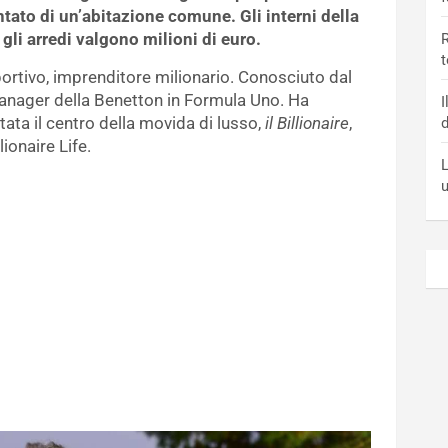
tato di un’abitazione comune. Gli interni della
li arredi valgono milioni di euro.
R
t
ortivo, imprenditore milionario. Conosciuto dal
manager della Benetton in Formula Uno. Ha
I
tata il centro della movida di lusso,
il Billionaire
,
d
ionaire Life.
L