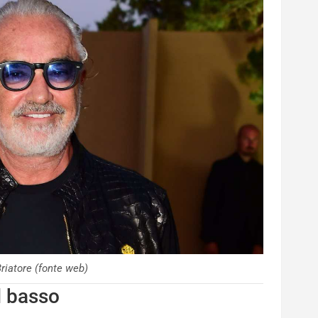
Briatore (fonte web)
l basso