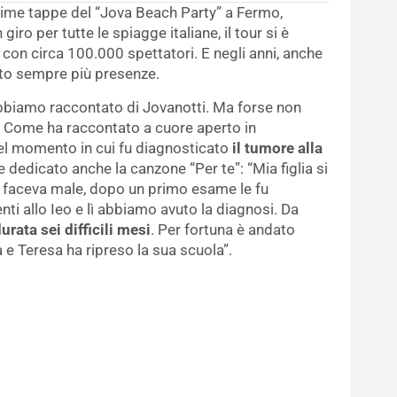
prime tappe del “Jova Beach Party” a Fermo,
iro per tutte le spiagge italiane, il tour si è
 con circa 100.000 spettatori. E negli anni, anche
tto sempre più presenze.
 abbiamo raccontato di Jovanotti. Ma forse non
. Come ha raccontato a cuore aperto in
del momento in cui fu diagnosticato
il tumore alla
e dedicato anche la canzone “Per te”: “Mia figlia si
e faceva male, dopo un primo esame le fu
nti allo Ieo e lì abbiamo avuto la diagnosi. Da
rata sei difficili mesi
. Per fortuna è andato
 e Teresa ha ripreso la sua scuola”.