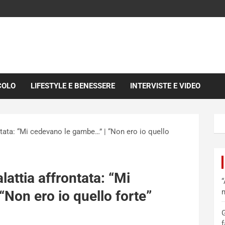
COLO
LIFESTYLE E BENESSERE
INTERVISTE E VIDEO
ontata: “Mi cedevano le gambe…” | “Non ero io quello
alattia affrontata: “Mi
“
m
Non ero io quello forte”
G
f