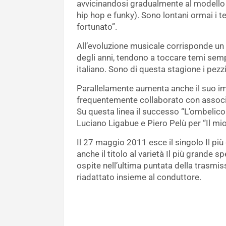
avvicinandosi gradualmente al modello 
hip hop e funky). Sono lontani ormai i 
fortunato”.
All’evoluzione musicale corrisponde un m
degli anni, tendono a toccare temi sempr
italiano. Sono di questa stagione i pezzi 
Parallelamente aumenta anche il suo imp
frequentemente collaborato con associ
Su questa linea il successo “L’ombelic
Luciano Ligabue e Piero Pelù per “Il mi
Il 27 maggio 2011 esce il singolo Il pi
anche il titolo al varietà Il più grande 
ospite nell’ultima puntata della trasmi
riadattato insieme al conduttore.