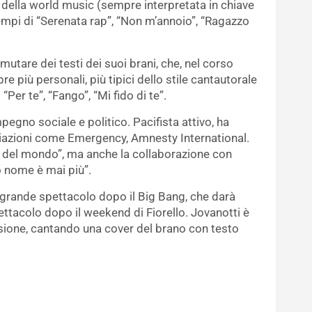
della world music (sempre interpretata in chiave
tempi di “Serenata rap”, “Non m’annoio”, “Ragazzo
utare dei testi dei suoi brani, che, nel corso
e più personali, più tipici dello stile cantautorale
“Per te”, “Fango”, “Mi fido di te”.
egno sociale e politico. Pacifista attivo, ha
azioni come Emergency, Amnesty International.
o del mondo”, ma anche la collaborazione con
o nome è mai più”.
ù grande spettacolo dopo il Big Bang, che darà
spettacolo dopo il weekend di Fiorello. Jovanotti è
ssione, cantando una cover del brano con testo