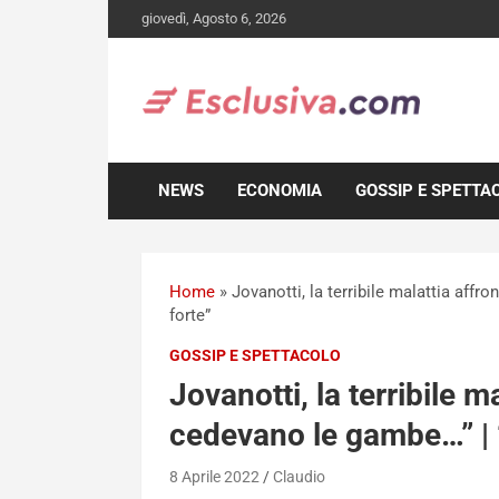
Skip
giovedì, Agosto 6, 2026
to
content
NEWS
ECONOMIA
GOSSIP E SPETTA
Home
»
Jovanotti, la terribile malattia affr
forte”
GOSSIP E SPETTACOLO
Jovanotti, la terribile m
cedevano le gambe…” | “
8 Aprile 2022
Claudio