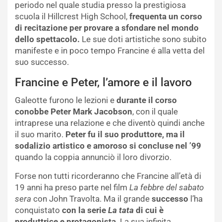
periodo nel quale studia presso la prestigiosa
scuola il Hillcrest High School,
frequenta un corso
di recitazione per provare a sfondare nel mondo
dello spettacolo.
Le sue doti artistiche sono subito
manifeste e in poco tempo Francine é alla vetta del
suo successo.
Francine e Peter, l’amore e il lavoro
Galeotte furono le lezioni e
durante il corso
conobbe Peter Mark Jacobson
, con il quale
intraprese una relazione e che diventò quindi anche
il suo marito.
Peter fu il suo produttore, ma il
sodalizio artistico e amoroso si concluse nel ’99
quando la coppia annunciò il loro divorzio.
Forse non tutti ricorderanno che Francine all’età di
19 anni ha preso parte nel film
La febbre del sabato
sera
con John Travolta. Ma il grande
successo
l’ha
conquistato
con la serie
L
a
tata
di cui è
produttrice e protagonista
. La sua infinita