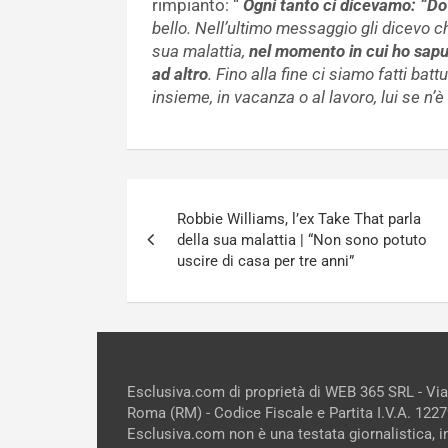
rimpianto: “
Ogni tanto ci dicevamo: “D
bello. Nell’ultimo messaggio gli dicevo
sua malattia,
nel momento in cui ho sapu
ad altro
. Fino alla fine ci siamo fatti b
insieme, in vacanza o al lavoro, lui se n’
Navigazione
Robbie Williams, l’ex Take That parla
articoli
della sua malattia | “Non sono potuto
uscire di casa per tre anni”
Esclusiva.com di proprietà di WEB 365 SRL - Vi
Roma (RM) - Codice Fiscale e Partita I.V.A. 12
Esclusiva.com non è una testata giornalistica, 