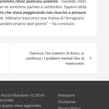
ovremmo rifare qualcosa assieme
”. Sarebbe stato
 che ne avremmo parlato a settembre
. S
apevo della
to che stava peggiorando non riuscivo a pensare
attute. Abbiamo trascorso una marea di Ferragosto
è andato proprio quel giorno”
– ha concluso.
Garrison, l’ex maestro di Amici, si
confessa | I problemi mentali fino al
manicomio
a Nicola Marchese 10, 00141
Redazione
279101005
Disclaimer
in quanto viene aggiornato
Privacy Policy