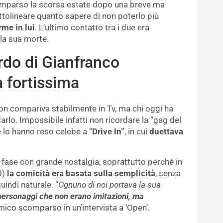
comparso la scorsa estate dopo una breve ma
ottolineare quanto sapere di non poterlo più
me in lui
. L’ultimo contatto tra i due era
la sua morte.
ordo di Gianfranco
a fortissima
n compariva stabilmente in Tv, ma chi oggi ha
rlo. Impossibile infatti non ricordare la “gag del
e lo hanno reso celebe a “
Drive In”
, in cui
duettava
 fase con grande nostalgia, soprattutto perché in
0)
la comicità era basata sulla semplicità
, senza
uindi naturale. “
Ognuno di noi portava la sua
ersonaggi che non erano imitazioni, ma
ico scomparso in un’intervista a ‘Open’.