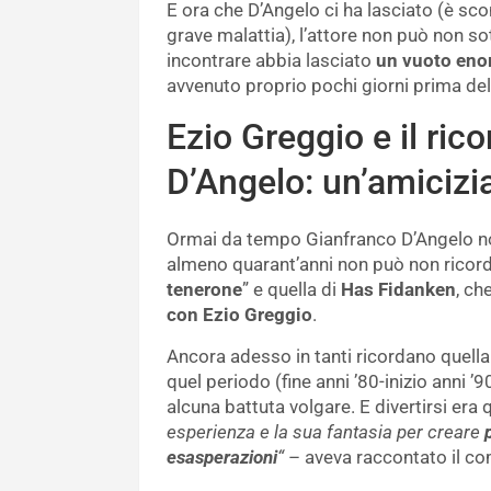
E ora che D’Angelo ci ha lasciato (è s
grave malattia), l’attore non può non s
incontrare abbia lasciato
un vuoto enor
avvenuto proprio pochi giorni prima del
Ezio Greggio e il ric
D’Angelo: un’amicizi
Ormai da tempo Gianfranco D’Angelo no
almeno quarant’anni non può non ricorda
tenerone
” e quella di
Has Fidanken
, ch
con Ezio Greggio
.
Ancora adesso in tanti ricordano quella
quel periodo (fine anni ’80-inizio anni ’9
alcuna battuta volgare. E divertirsi era q
esperienza e la sua fantasia per creare
p
esasperazioni
“
– aveva raccontato il com