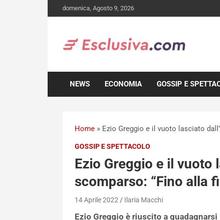
Skip
domenica, Agosto 9, 2026
to
content
NEWS
ECONOMIA
GOSSIP E SPETTA
Home
»
Ezio Greggio e il vuoto lasciato dall
GOSSIP E SPETTACOLO
Ezio Greggio e il vuoto 
scomparso: “Fino alla fi
14 Aprile 2022
Ilaria Macchi
Ezio Greggio è riuscito a guadagnarsi l