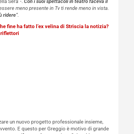
lla Sera’ -.
Con i suoi spettacoli in teatro faceva il
 essere meno presente in Tv ti rende meno in vista.
ù ridere
“.
e fine ha fatto l’ex velina di Striscia la notizia?
riflettori
zare un nuovo progetto professionale insieme,
pravvento. E questo per Greggio è motivo di grande