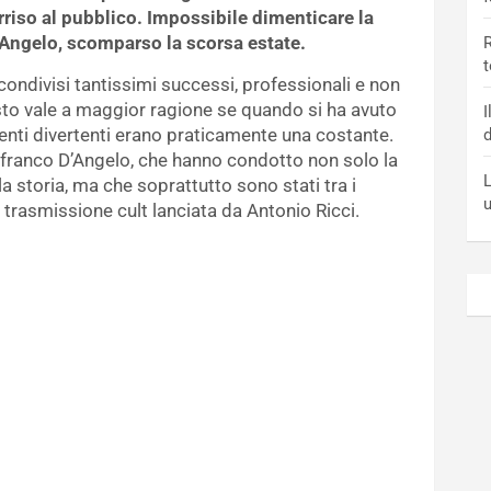
rriso al pubblico. Impossibile dimenticare la
Angelo, scomparso la scorsa estate.
R
t
condivisi tantissimi successi, professionali e non
to vale a maggior ragione se quando si ha avuto
I
menti divertenti erano praticamente una costante.
d
franco D’Angelo, che hanno condotto non solo la
L
lla storia, ma che soprattutto sono stati tra i
ra trasmissione cult lanciata da Antonio Ricci.