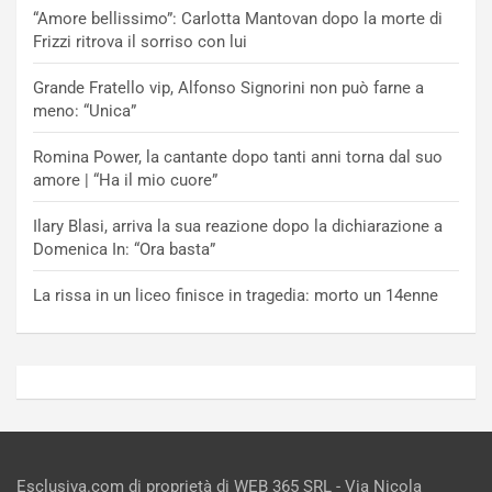
“Amore bellissimo”: Carlotta Mantovan dopo la morte di
Frizzi ritrova il sorriso con lui
Grande Fratello vip, Alfonso Signorini non può farne a
meno: “Unica”
Romina Power, la cantante dopo tanti anni torna dal suo
amore | “Ha il mio cuore”
Ilary Blasi, arriva la sua reazione dopo la dichiarazione a
Domenica In: “Ora basta”
La rissa in un liceo finisce in tragedia: morto un 14enne
Esclusiva.com di proprietà di WEB 365 SRL - Via Nicola