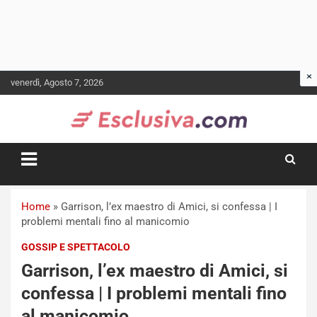
Skip
venerdì, Agosto 7, 2026
to
content
Home
»
Garrison, l’ex maestro di Amici, si confessa | I
problemi mentali fino al manicomio
GOSSIP E SPETTACOLO
Garrison, l’ex maestro di Amici, si
confessa | I problemi mentali fino
al manicomio