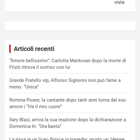
vista
Articoli recenti
“Amore bellissimo”: Carlotta Mantovan dopo la morte di
Frizzi ritrova il sorriso con lui
Grande Fratello vip, Alfonso Signorini non può farne a
meno: “Unica”
Romina Power, la cantante dopo tanti anni torna dal suo
amore | “Ha il mio cuore”
Ilary Blasi, arriva la sua reazione dopo la dichiarazione a
Domenica In: “Ora basta”
La rissa in un liceo finisce in tragedia: morto un 14enne