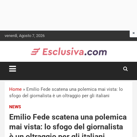
Skip
venerdì, Agosto 7, 2026
to
content
Home
»
Emilio Fede scatena una polemica mai vista: lo
sfogo del giornalista è un oltraggio per gli italiani
NEWS
Emilio Fede scatena una polemica
mai vista: lo sfogo del giornalista
è un oltraggio per gli italiani