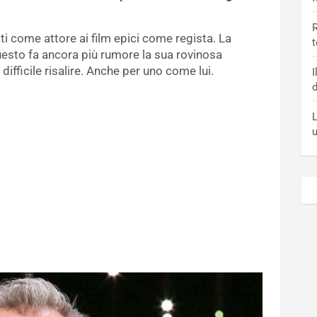
R
i come attore ai film epici come regista. La
t
uesto fa ancora più rumore la sua rovinosa
difficile risalire. Anche per uno come lui.
I
d
L