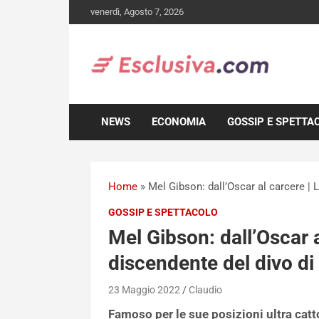
Skip
venerdì, Agosto 7, 2026
to
content
NEWS
ECONOMIA
GOSSIP E SPETTA
Home
»
Mel Gibson: dall’Oscar al carcere |
GOSSIP E SPETTACOLO
Mel Gibson: dall’Oscar 
discendente del divo d
23 Maggio 2022
Claudio
Famoso per le sue posizioni ultra catto