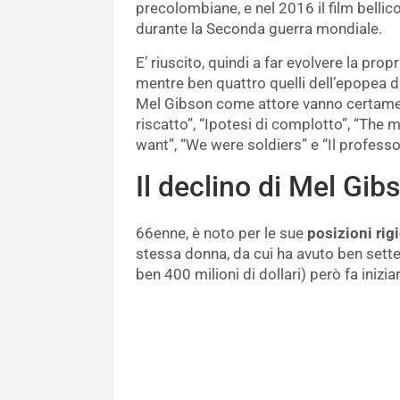
precolombiane, e nel 2016 il film belli
durante la Seconda guerra mondiale.
E’ riuscito, quindi a far evolvere la prop
mentre ben quattro quelli dell’epopea di
Mel Gibson come attore vanno certamen
riscatto”, “Ipotesi di complotto”, “The m
want”, “We were soldiers” e “Il professor
Il declino di Mel Gib
66enne, è noto per le sue
posizioni rig
stessa donna, da cui ha avuto ben sette 
ben 400 milioni di dollari) però fa inizia