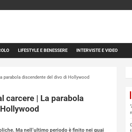
COLO
LIFESTYLE E BENESSERE
INTERVISTE E VIDEO
 La parabola discendente del divo di Hollywood
al carcere | La parabola
“
i Hollywood
m
G
liche. Ma nell’ultimo periodo è finito nei guai
f