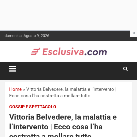
Skip
domenica, Agosto 9, 2026
to
content
Home
»
Vittoria Belvedere, la malattia e l’intervento |
Ecco cosa l’ha costretta a mollare tutto
GOSSIP E SPETTACOLO
Vittoria Belvedere, la malattia e
l’intervento | Ecco cosa l’ha
costretta a mollare tutto