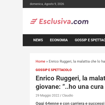
Skip
domenica, Agosto 9, 2026
to
content
NEWS
ECONOMIA
GOSSIP E SPETTA
Home
»
Enrico Ruggeri, la malattia che lo h
GOSSIP E SPETTACOLO
Enrico Ruggeri, la malat
giovane: “..ho una cura
29 Maggio 2022
Claudio
Oggi 64enne e con carriera e successi