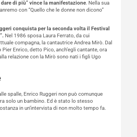
ò dare di più” vince la manifestazione
. Nella sua
a Sanremo con “Quello che le donne non dicono”
geri conquista per la seconda volta il Festival
”.
Nel 1986 sposa Laura Ferrato, da cui
attuale compagna, la cantautrice Andrea Mirò. Dal
o Pier Enrico, detto Pico, anch’egli cantante, ora
 relazione con la Mirò sono nati i figli Ugo
e
alle spalle, Enrico Ruggeri non può comunque
a solo un bambino. Ed è stato lo stesso
ostanza in un’intervista di non molto tempo fa.