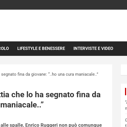
COLO
LIFESTYLE E BENESSERE
INTERVISTE E VIDEO
a segnato fina da giovane: “..ho una cura maniacale..”
tia che lo ha segnato fina da
“
 maniacale..”
m
G
 alle spalle, Enrico Ruggeri non può comunque
f