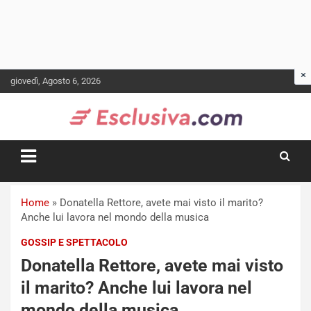
Skip
giovedì, Agosto 6, 2026
to
content
Home
»
Donatella Rettore, avete mai visto il marito?
Anche lui lavora nel mondo della musica
GOSSIP E SPETTACOLO
Donatella Rettore, avete mai visto
il marito? Anche lui lavora nel
mondo della musica