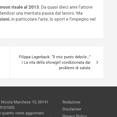
erson risale al 2013
. Da quasi dieci anni l’attore
ndendosi una meritata pausa dal lavoro. Ma
sioni
, in particolare l’arte, lo sport e l’impegno nel
Filippa Lagerback: “Il mio punto debole…”
| La vita della showgirl condizionata dai
problemi di salute
a Nicola Marchese 10, 00141
Redazione
279101005
Disclaimer
in quanto viene aggiornato
Privacy Policy