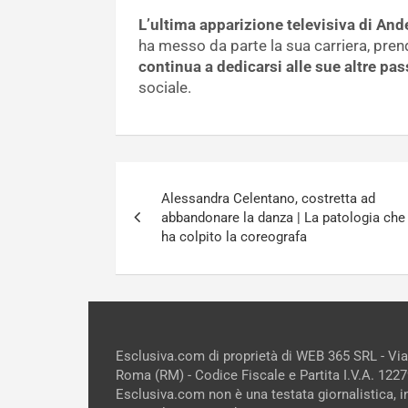
L’ultima apparizione televisiva di And
ha messo da parte la sua carriera, pre
continua a dedicarsi alle sue altre pas
sociale.
Navigazione
Alessandra Celentano, costretta ad
articoli
abbandonare la danza | La patologia che
ha colpito la coreografa
Esclusiva.com di proprietà di WEB 365 SRL - Vi
Roma (RM) - Codice Fiscale e Partita I.V.A. 12
Esclusiva.com non è una testata giornalistica, 