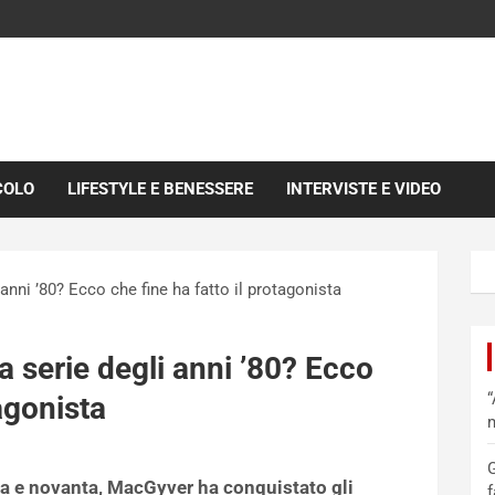
COLO
LIFESTYLE E BENESSERE
INTERVISTE E VIDEO
 anni ’80? Ecco che fine ha fatto il protagonista
a serie degli anni ’80? Ecco
“
tagonista
m
G
nta e novanta, MacGyver ha conquistato gli
f