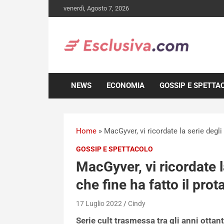
Skip
venerdì, Agosto 7, 2026
to
content
NEWS
ECONOMIA
GOSSIP E SPETTA
Home
»
MacGyver, vi ricordate la serie degli
GOSSIP E SPETTACOLO
MacGyver, vi ricordate l
che fine ha fatto il pro
17 Luglio 2022
Cindy
Serie cult trasmessa tra gli anni otta