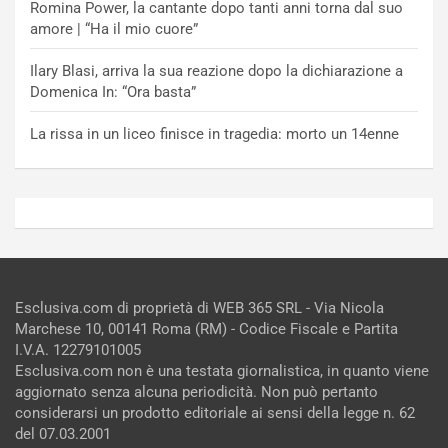
Romina Power, la cantante dopo tanti anni torna dal suo
amore | “Ha il mio cuore”
Ilary Blasi, arriva la sua reazione dopo la dichiarazione a
Domenica In: “Ora basta”
La rissa in un liceo finisce in tragedia: morto un 14enne
Esclusiva.com di proprietà di WEB 365 SRL - Via Nicola
Marchese 10, 00141 Roma (RM) - Codice Fiscale e Partita
I.V.A. 12279101005
Esclusiva.com non è una testata giornalistica, in quanto viene
aggiornato senza alcuna periodicità. Non può pertanto
considerarsi un prodotto editoriale ai sensi della legge n. 62
del 07.03.2001