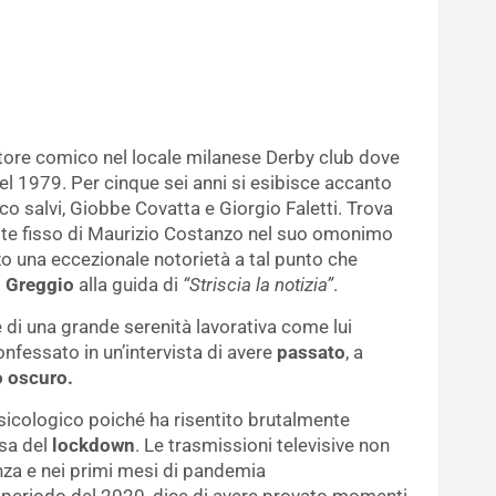
 attore comico nel locale milanese Derby club dove
el 1979. Per cinque sei anni si esibisce accanto
o salvi, Giobbe Covatta e Giorgio Faletti. Trova
ite fisso di Maurizio Costanzo nel suo omonimo
o una eccezionale notorietà a tal punto che
o Greggio
alla guida di
“Striscia la notizia”
.
 di una grande serenità lavorativa come lui
fessato in un’intervista di avere
passato
, a
o oscuro.
icologico poiché ha risentito brutalmente
usa del
lockdown
. Le trasmissioni televisive non
anza e nei primi mesi di pandemia
 periodo del 2020, dice di avere provato momenti