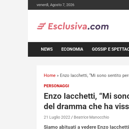
Skip
venerdì, Agosto 7, 2026
to
content
NEWS
ECONOMIA
GOSSIP E SPETTA
Home
»
Enzo Iacchetti, “Mi sono sentito pe
PERSONAGGI
Enzo Iacchetti, “Mi sono
del dramma che ha vis
21 Luglio 2022
Beatrice Manocchio
Siamo abituati a vedere Enzo Iacchetti