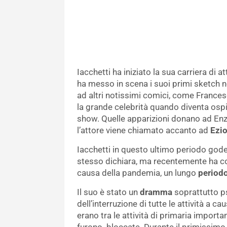
Iacchetti ha iniziato la sua carriera di
ha messo in scena i suoi primi sketch n
ad altri notissimi comici, come Francesc
la grande celebrità quando diventa osp
show. Quelle apparizioni donano ad Enz
l’attore viene chiamato accanto ad
Ezi
Iacchetti in questo ultimo periodo gode
stesso dichiara, ma recentemente ha con
causa della pandemia, un lungo
period
Il suo è stato un
dramma
soprattutto ps
dell’interruzione di tutte le attività a ca
erano tra le attività di primaria import
furono bloccate. Durante il primissimo