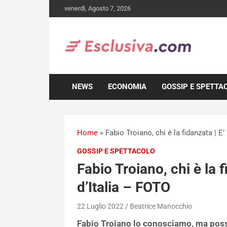
Skip
venerdì, Agosto 7, 2026
to
content
NEWS
ECONOMIA
GOSSIP E SPETTA
Home
»
Fabio Troiano, chi è la fidanzata | E’
GOSSIP E SPETTACOLO
Fabio Troiano, chi è la f
d’Italia – FOTO
22 Luglio 2022
Beatrice Manocchio
Fabio Troiano lo conosciamo, ma possi