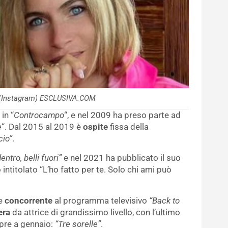
 (Instagram) ESCLUSIVA.COM
in “
Controcampo
“, e nel 2009 ha preso parte ad
e
“. Dal 2015 al 2019 è
ospite
fissa della
cio”
.
dentro, belli fuori”
e nel 2021 ha pubblicato il suo
intitolato “L’ho fatto per te. Solo chi ami può
me
concorrente
al programma televisivo
“Back to
era
da attrice di grandissimo livello, con l’ultimo
mpre a gennaio:
“Tre sorelle”
.