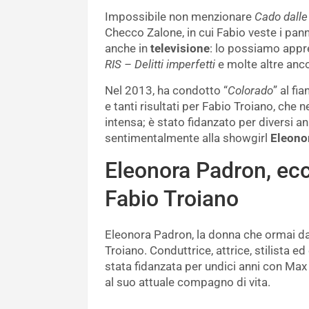
Impossibile non menzionare
Cado dalle 
Checco Zalone, in cui Fabio veste i pan
anche in
televisione
: lo possiamo appre
RIS – Delitti imperfetti
e molte altre anc
Nel 2013, ha condotto “
Colorado
” al fi
e tanti risultati per Fabio Troiano, che 
intensa; è stato fidanzato per diversi a
sentimentalmente alla showgirl
Eleono
Eleonora Padron, ecco
Fabio Troiano
Eleonora Padron, la donna che ormai d
Troiano. Conduttrice, attrice, stilista ed
stata fidanzata per undici anni con Max B
al suo attuale compagno di vita.