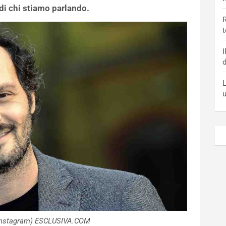
di chi stiamo parlando.
R
t
I
d
L
(Instagram) ESCLUSIVA.COM