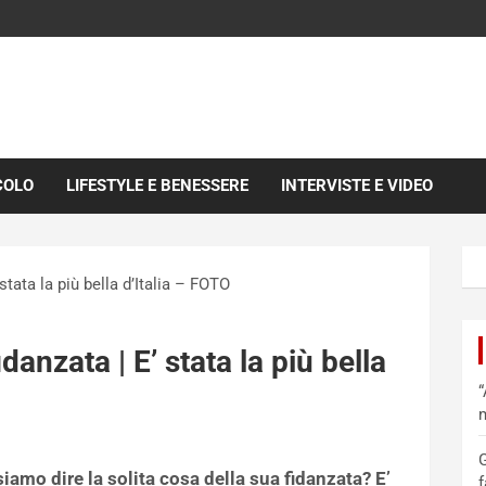
COLO
LIFESTYLE E BENESSERE
INTERVISTE E VIDEO
 stata la più bella d’Italia – FOTO
idanzata | E’ stata la più bella
“
m
G
amo dire la solita cosa della sua fidanzata? E’
f