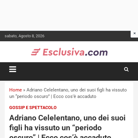
Skip
sabato, Agosto 8, 2026
to
content
Home
»
Adriano Celelentano, uno dei suoi figli ha vissuto
un “periodo oscuro” | Ecco cos’è accaduto
GOSSIP E SPETTACOLO
Adriano Celelentano, uno dei suoi
figli ha vissuto un “periodo
oscuro” | Ecco cos’è accaduto