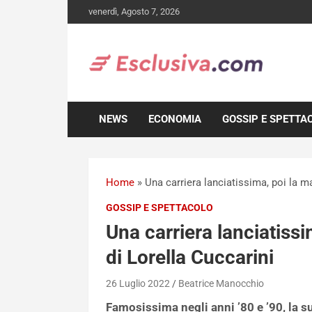
Skip
venerdì, Agosto 7, 2026
to
content
NEWS
ECONOMIA
GOSSIP E SPETTA
Home
»
Una carriera lanciatissima, poi la ma
GOSSIP E SPETTACOLO
Una carriera lanciatissi
di Lorella Cuccarini
26 Luglio 2022
Beatrice Manocchio
Famosissima negli anni ’80 e ’90, la su