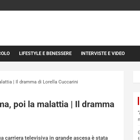
COLO
LIFESTYLE E BENESSERE
INTERVISTE E VIDEO
lattia | Il dramma di Lorella Cuccarini
ma, poi la malattia | Il dramma
“
m
G
a carriera televisiva in grande ascesa è stata
f