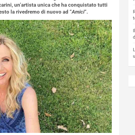
arini, un’artista unica che ha conquistato tutti
resto la rivedremo di nuovo ad “
Amici
“.
R
t
I
d
L