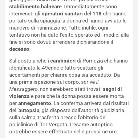
stabilimento balneare
. Immediatamente sono
intervenuti gli
operatori
sanitari
del
118
che hanno
portato sulla spiaggia la donna ed hanno avviato le
manovre di rianimazione. Tutto inutile, ogni
tentativo non ha dato l’esito sperato ed i medici alla
fine si sono dovuti arrendere dichiarandone il
decesso
.
Sul posto anche i
carabinieri
di Pomezia che hanno
identificato la 49enne e fatto scattare gli
accertamenti per chiarire cosa sia accaduto. Da
una prima ispezione sul corpo, scrive
Il
Messaggero
, non sarebbero stati trovati
segni di
violenza
e pare che la donna possa essere morta
per
annegamento
. La conferma arriverà dai risultati
dell’
autopsia
, già disposta dall’autorità giudiziaria
sulla salma, trasferita presso l’obitorio del
policlinico di Tor Vergata. L’esame autoptico
potrebbe essere effettuato nelle prossime ore.