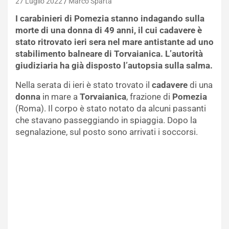
27 Luglio 2022
Marco Sparta
I carabinieri di Pomezia stanno indagando sulla
morte di una donna di 49 anni, il cui cadavere è
stato ritrovato ieri sera nel mare antistante ad uno
stabilimento balneare di Torvaianica. L’autorità
giudiziaria ha già disposto l’autopsia sulla salma.
Nella serata di ieri è stato trovato il
cadavere
di una
donna
in mare a
Torvaianica
, frazione di
Pomezia
(Roma). Il corpo è stato notato da alcuni passanti
che stavano passeggiando in spiaggia. Dopo la
segnalazione, sul posto sono arrivati i soccorsi.