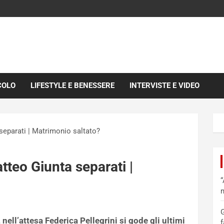
COLO
LIFESTYLE E BENESSERE
INTERVISTE E VIDEO
separati | Matrimonio saltato?
tteo Giunta separati |
“
m
G
ll’attesa Federica Pellegrini si gode gli ultimi
f