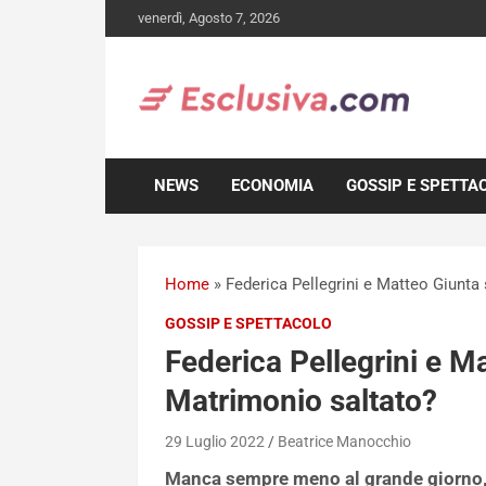
Skip
venerdì, Agosto 7, 2026
to
content
NEWS
ECONOMIA
GOSSIP E SPETTA
Home
»
Federica Pellegrini e Matteo Giunta 
GOSSIP E SPETTACOLO
Federica Pellegrini e Ma
Matrimonio saltato?
29 Luglio 2022
Beatrice Manocchio
Manca sempre meno al grande giorno, ne