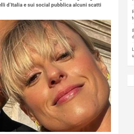
li d’Italia e sui social pubblica alcuni scatti
R
t
I
d
L