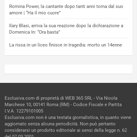
Romina Power, la cantante dopo tanti anni torna dal suo
amore | “Ha il mio cuore”
Ilary Blasi, arriva la sua reazione dopo la dichiarazione a
Domenica In: “Ora basta”
La rissa in un liceo finisce in tragedia: morto un 14enne
Esclusiva.com di proprietà di WEB 365 SRL - Via Nicola
Marchese 10, 00141 Roma (RM) - Codice Fiscale e Partita
I.V.A. 12279101005
Esclusiva.com non è una testata giornalistica, in quanto viene
aggiornato senza alcuna periodicità. Non può pertanto
considerarsi un prodotto editoriale ai sensi della legge n. 62
del 07.03.2001