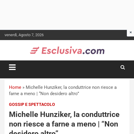
Skip
venerdì, Agosto 7, 2026
to
content
Home
»
Michelle Hunziker, la conduttrice non riesce a
farne a meno | “Non desidero altro”
GOSSIP E SPETTACOLO
Michelle Hunziker, la conduttrice
non riesce a farne a meno | “Non
desidero altro”