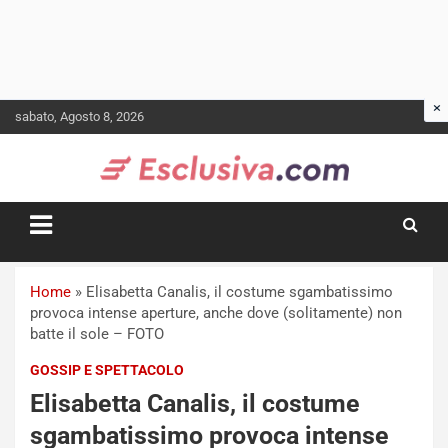
Skip
sabato, Agosto 8, 2026
to
content
Home
»
Elisabetta Canalis, il costume sgambatissimo
provoca intense aperture, anche dove (solitamente) non
batte il sole – FOTO
GOSSIP E SPETTACOLO
Elisabetta Canalis, il costume
sgambatissimo provoca intense