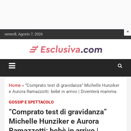
Skip
venerdì, Agosto 7, 2026
to
content
Home
»
“Comprato test di gravidanza” Michelle Hunziker
e Aurora Ramazzotti: bebè in arrivo | Diventerà mamma
GOSSIP E SPETTACOLO
“Comprato test di gravidanza”
Michelle Hunziker e Aurora
Ramazzotti: bebè in arrivo |