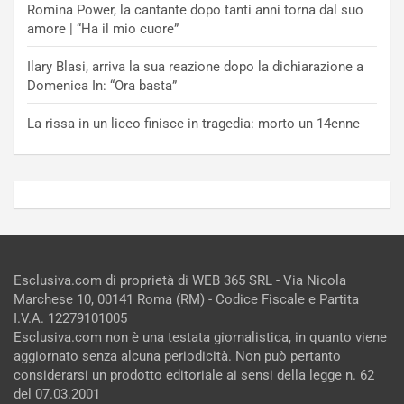
Romina Power, la cantante dopo tanti anni torna dal suo
amore | “Ha il mio cuore”
Ilary Blasi, arriva la sua reazione dopo la dichiarazione a
Domenica In: “Ora basta”
La rissa in un liceo finisce in tragedia: morto un 14enne
Esclusiva.com di proprietà di WEB 365 SRL - Via Nicola
Marchese 10, 00141 Roma (RM) - Codice Fiscale e Partita
I.V.A. 12279101005
Esclusiva.com non è una testata giornalistica, in quanto viene
aggiornato senza alcuna periodicità. Non può pertanto
considerarsi un prodotto editoriale ai sensi della legge n. 62
del 07.03.2001