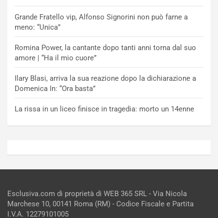
Grande Fratello vip, Alfonso Signorini non può farne a
meno: “Unica”
Romina Power, la cantante dopo tanti anni torna dal suo
amore | “Ha il mio cuore”
Ilary Blasi, arriva la sua reazione dopo la dichiarazione a
Domenica In: “Ora basta”
La rissa in un liceo finisce in tragedia: morto un 14enne
Esclusiva.com di proprietà di WEB 365 SRL - Via Nicola
Marchese 10, 00141 Roma (RM) - Codice Fiscale e Partita
I.V.A. 12279101005