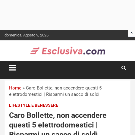
Skip
domenica, Agosto 9, 2026
to
content
Home
»
Caro Bollette, non accendere questi 5
elettrodomestici | Risparmi un sacco di soldi
LIFESTYLE E BENESSERE
Caro Bollette, non accendere
questi 5 elettrodomestici |
Risparmi un sacco di soldi