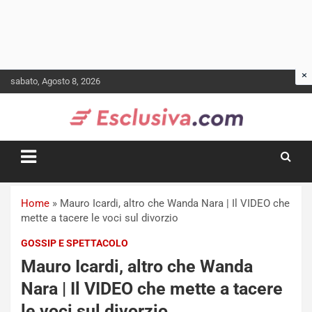
Skip
sabato, Agosto 8, 2026
to
content
Home
»
Mauro Icardi, altro che Wanda Nara | Il VIDEO che
mette a tacere le voci sul divorzio
GOSSIP E SPETTACOLO
Mauro Icardi, altro che Wanda
Nara | Il VIDEO che mette a tacere
le voci sul divorzio