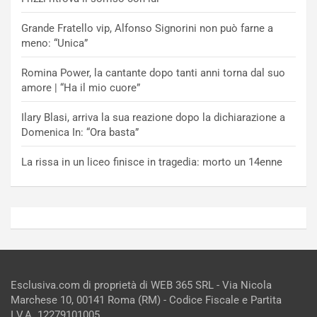
Grande Fratello vip, Alfonso Signorini non può farne a
meno: “Unica”
Romina Power, la cantante dopo tanti anni torna dal suo
amore | “Ha il mio cuore”
Ilary Blasi, arriva la sua reazione dopo la dichiarazione a
Domenica In: “Ora basta”
La rissa in un liceo finisce in tragedia: morto un 14enne
Esclusiva.com di proprietà di WEB 365 SRL - Via Nicola
Marchese 10, 00141 Roma (RM) - Codice Fiscale e Partita
I.V.A. 12279101005