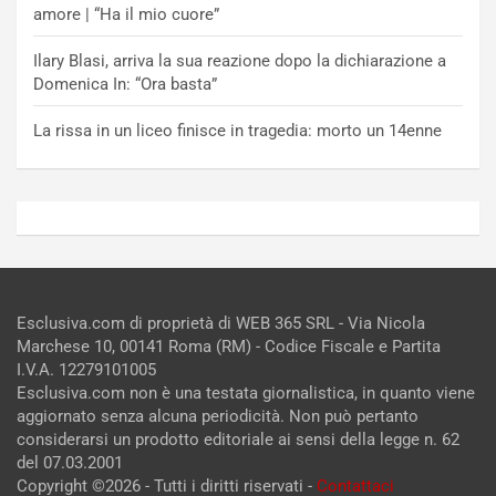
amore | “Ha il mio cuore”
Ilary Blasi, arriva la sua reazione dopo la dichiarazione a
Domenica In: “Ora basta”
La rissa in un liceo finisce in tragedia: morto un 14enne
Esclusiva.com di proprietà di WEB 365 SRL - Via Nicola
Marchese 10, 00141 Roma (RM) - Codice Fiscale e Partita
I.V.A. 12279101005
Esclusiva.com non è una testata giornalistica, in quanto viene
aggiornato senza alcuna periodicità. Non può pertanto
considerarsi un prodotto editoriale ai sensi della legge n. 62
del 07.03.2001
Copyright ©2026 - Tutti i diritti riservati -
Contattaci