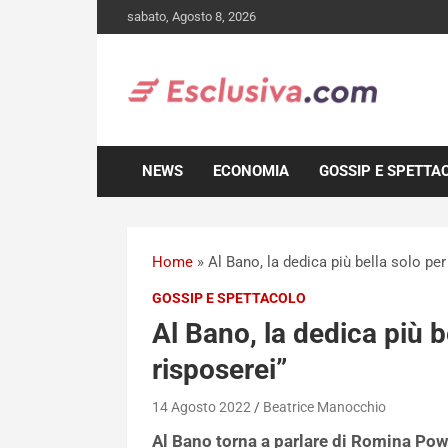
Skip
sabato, Agosto 8, 2026
to
content
NEWS
ECONOMIA
GOSSIP E SPETTA
Home
»
Al Bano, la dedica più bella solo per 
GOSSIP E SPETTACOLO
Al Bano, la dedica più be
risposerei”
14 Agosto 2022
Beatrice Manocchio
Al Bano torna a parlare di Romina Pow