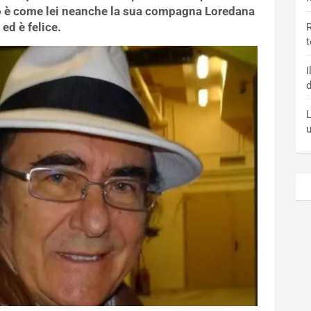
no è come lei neanche la sua compagna Loredana
ed è felice.
R
t
I
d
L