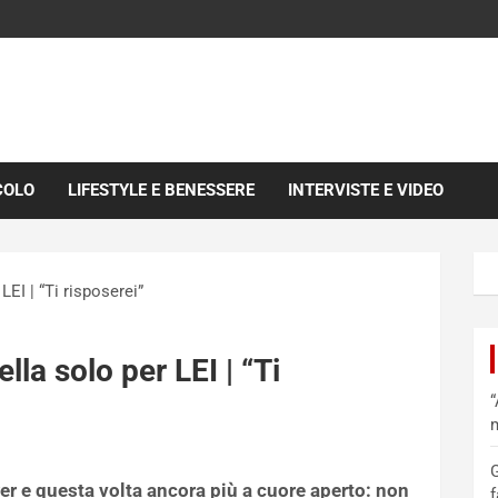
COLO
LIFESTYLE E BENESSERE
INTERVISTE E VIDEO
LEI | “Ti risposerei”
lla solo per LEI | “Ti
“
m
G
er e questa volta ancora più a cuore aperto: non
f