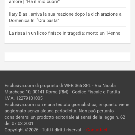
amore | “Ha il mio cuore”
Ilary Blasi, arriva la sua reazione dopo la dichiarazione a
Domenica In: “Ora basta”
La rissa in un liceo finisce in tragedia: morto un 14enne
Esclusiva.com di proprietà di WEB 365 SRL - Via Nicola
Marchese 10, 00141 Roma (RM) - Codice Fiscale e Partita
I.V.A. 12279101005
Esclusiva.com non è una testata giornalistica, in quanto viene
aggiornato senza alcuna periodicità. Non può pertanto
considerarsi un prodotto editoriale ai sensi della legge n. 62
del 07.03.2001
Copyright ©2026 - Tutti i diritti riservati -
Contattaci