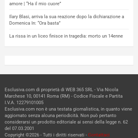
amore | “Ha il mio cuore”
Ilary Blasi, arriva la sua reazione dopo la dichiarazione a
Domenica In: “Ora basta”
La rissa in un liceo finisce in tragedia: morto un 14enne
Esclusiva.com di proprietà di WEB 365 SRL - Via Nicola
Marchese 10, 00141 Roma (RM) - Codice Fiscale e Partita
I.V.A. 12279101005
Esclusiva.com non è una testata giornalistica, in quanto viene
aggiornato senza alcuna periodicità. Non può pertanto
considerarsi un prodotto editoriale ai sensi della legge n. 62
del 07.03.2001
Copyright ©2026 - Tutti i diritti riservati -
Contattaci