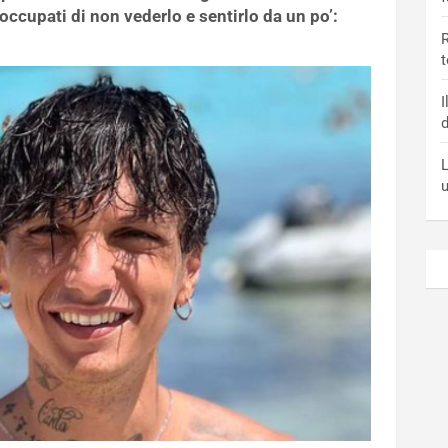
occupati di non vederlo e sentirlo da un po’:
R
t
I
d
L