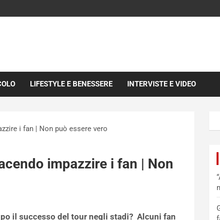
COLO
LIFESTYLE E BENESSERE
INTERVISTE E VIDEO
zzire i fan | Non può essere vero
facendo impazzire i fan | Non
“
m
G
opo il successo del tour negli stadi? Alcuni fan
f