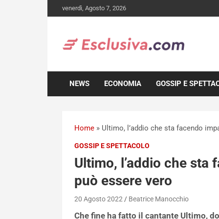
Skip
venerdì, Agosto 7, 2026
to
content
NEWS
ECONOMIA
GOSSIP E SPETTA
Home
»
Ultimo, l’addio che sta facendo impa
GOSSIP E SPETTACOLO
Ultimo, l’addio che sta 
può essere vero
20 Agosto 2022
Beatrice Manocchio
Che fine ha fatto il cantante Ultimo, d