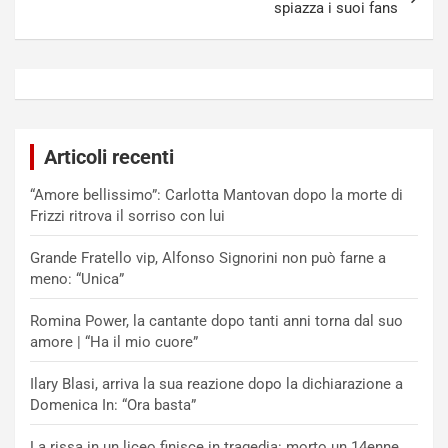
spiazza i suoi fans
Articoli recenti
“Amore bellissimo”: Carlotta Mantovan dopo la morte di
Frizzi ritrova il sorriso con lui
Grande Fratello vip, Alfonso Signorini non può farne a
meno: “Unica”
Romina Power, la cantante dopo tanti anni torna dal suo
amore | “Ha il mio cuore”
Ilary Blasi, arriva la sua reazione dopo la dichiarazione a
Domenica In: “Ora basta”
La rissa in un liceo finisce in tragedia: morto un 14enne