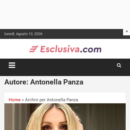
Skip
lunedì, Agosto 10, 2026
to
content
Autore:
Antonella Panza
Home
»
Archivi per Antonella Panza