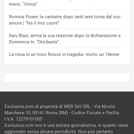
meno: “Unica”
Romina Power, la cantante dopo tanti anni torna dal suo
amore | “Ha il mio cuore”
Ilary Blasi, arriva la sua reazione dopo la dichiarazione a
Domenica In: “Ora basta”
La rissa in un liceo finisce in tragedia: morto un 14enne
Esclusiva.com di proprietà di WEB 365 SRL - Via Nicola
Marchese 10, 00141 Roma (RM) - Codice Fiscale e Partita
I.V.A. 12279101005
Esclusiva.com non è una testata giornalistica, in quanto viene
aggiornato senza alcuna periodicità. Non può pertanto