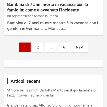
Bambina di 7 anni morta in vacanza con la
famiglia: come è avvenuto l’incidente
30 Agosto 2022
Antonella Panza
Bambina di 7 anni muore mentre è in vacanza con i
genitori in Germania, a Monaco…
Paginazione
1
2
…
6
Next
degli
articoli
Articoli recenti
“Amore bellissimo”: Carlotta Mantovan dopo la morte di
Frizzi ritrova il sorriso con lui
Grande Fratello vip, Alfonso Signorini non può farne a