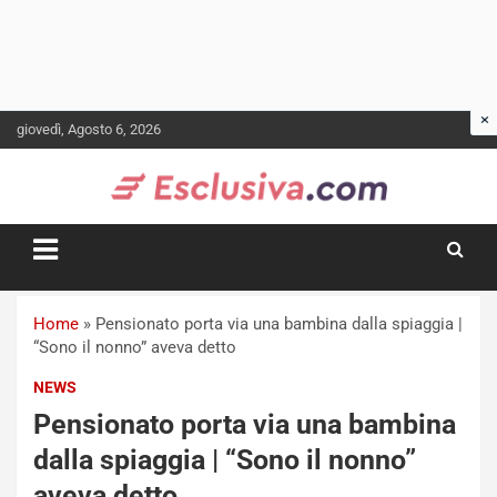
Skip
giovedì, Agosto 6, 2026
to
content
Home
»
Pensionato porta via una bambina dalla spiaggia |
“Sono il nonno” aveva detto
NEWS
Pensionato porta via una bambina
dalla spiaggia | “Sono il nonno”
aveva detto