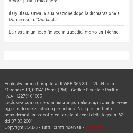
amore | “Ha il mio cuore”
Ilary Blasi, arriva la sua reazione dopo la dichiarazione a
Domenica In: “Ora basta”
La rissa in un liceo finisce in tragedia: morto un 14enne
Esclusiva.com di proprietà di WEB 365 SRL - Via Nicola
Marchese 10, 00141 Roma (RM) - Codice Fiscale e Partita
I.V.A. 12279101005
Esclusiva.com non è una testata giornalistica, in quanto viene
aggiornato senza alcuna periodicità. Non può pertanto
considerarsi un prodotto editoriale ai sensi della legge n. 62
del 07.03.2001
Copyright ©2026 - Tutti i diritti riservati -
Contattaci