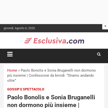
Skip
giovedì, Agosto 6, 2026
to
content
Home
»
Paolo Bonolis e Sonia Bruganelli non dormono
più insieme | Confessione da brividi: “Stiamo andando
oltre”
GOSSIP E SPETTACOLO
Paolo Bonolis e Sonia Bruganelli
non dormono più insieme |