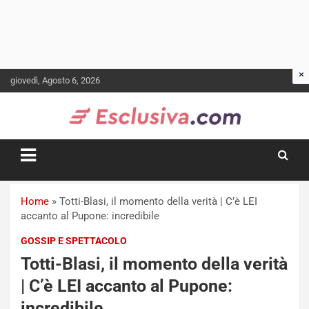
Skip
giovedì, Agosto 6, 2026
to
content
Home
»
Totti-Blasi, il momento della verità | C’è LEI
accanto al Pupone: incredibile
GOSSIP E SPETTACOLO
Totti-Blasi, il momento della verità
| C’è LEI accanto al Pupone:
incredibile