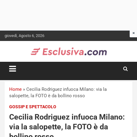
Skip
giovedì, Agosto 6, 2026
to
content
Home
»
Cecilia Rodriguez infuoca Milano: via la
salopette, la FOTO è da bollino rosso
GOSSIP E SPETTACOLO
Cecilia Rodriguez infuoca Milano:
via la salopette, la FOTO è da
bollino rosso