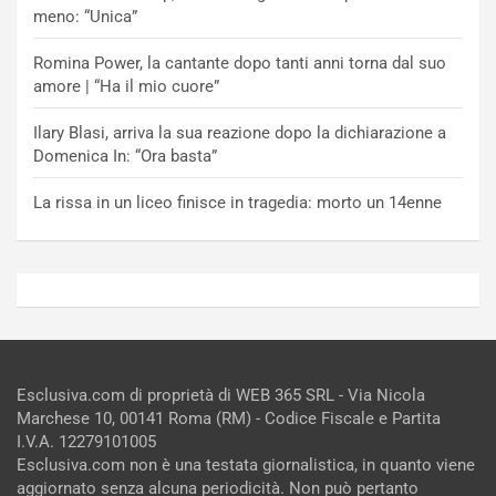
meno: “Unica”
Romina Power, la cantante dopo tanti anni torna dal suo
amore | “Ha il mio cuore”
Ilary Blasi, arriva la sua reazione dopo la dichiarazione a
Domenica In: “Ora basta”
La rissa in un liceo finisce in tragedia: morto un 14enne
Esclusiva.com di proprietà di WEB 365 SRL - Via Nicola
Marchese 10, 00141 Roma (RM) - Codice Fiscale e Partita
I.V.A. 12279101005
Esclusiva.com non è una testata giornalistica, in quanto viene
aggiornato senza alcuna periodicità. Non può pertanto