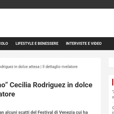
COLO
LIFESTYLE E BENESSERE
INTERVISTE E VIDEO
riguez in dolce attesa | Il dettaglio rivelatore
o” Cecilia Rodriguez in dolce
“
latore
m
G
n alcuni scatti del Festival di Venezia cui ha
f