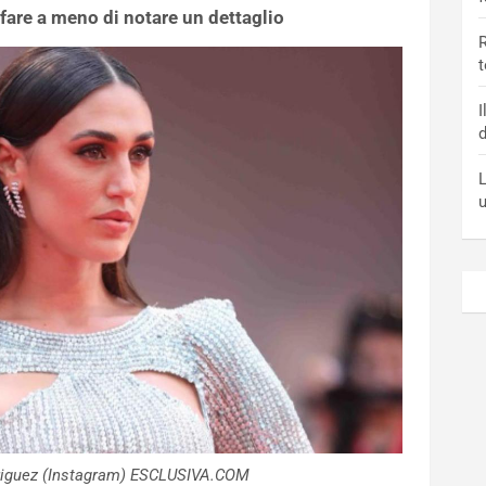
fare a meno di notare un dettaglio
R
t
I
d
L
driguez (Instagram) ESCLUSIVA.COM