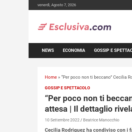
Skip
venerdì, Agosto 7, 2026
to
content
NEWS
ECONOMIA
GOSSIP E SPETTA
Home
»
“Per poco non ti beccano” Cecilia Rod
GOSSIP E SPETTACOLO
“Per poco non ti beccan
attesa | Il dettaglio rive
10 Settembre 2022
Beatrice Manocchio
Cecilia Rodriguez ha condiviso con i fa