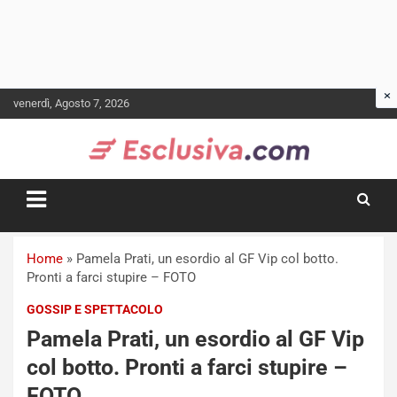
Skip
venerdì, Agosto 7, 2026
to
content
Home
»
Pamela Prati, un esordio al GF Vip col botto.
Pronti a farci stupire – FOTO
GOSSIP E SPETTACOLO
Pamela Prati, un esordio al GF Vip
col botto. Pronti a farci stupire –
FOTO